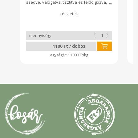
szedve, válogatva, tisztítva és feldolgozva.
Termékünk sajátos ízvilággal rendelkezik,
mellyel kerüljük a nagyüzemi feldolgozást.
Saját magunk nevelt palántákból
termesztjük, így elmondhatjuk, hogy a
magvetéstől a késztermék eladásáig csak
a mi kezünk munkája van benne.
1100 Ft / doboz
11000 Ft/kg