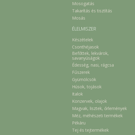
Mosogatás
Takarítás és tisztítás
Mosás
ÉLELMISZER
Készételek
Csonthéjasok
Befőttek, lekvárok,
savanyúságok
Édesség, nasi, rágcsa
Fűszerek
Gyümölcsök
Húsok, tojások
Italok
Konzervek, olajok
Magvak, lisztek, őrlemények
Méz, méhészeti termékek
Pékáru
Tej és tejtermékek