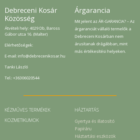
Árgarancia
Debreceni Kosár
Közösség
Mit jelent az ÁR-GARANCIA? – Az
Átvételi hely: 4029 Db, Baross
árgaranciát vállaló termelők a
Gábor utca 16. (Malter)
Debreceni Kosárban nem
árusítanak drágábban, mint
Elérhetőségek:
más értékesítési helyeken.
E-mail: info@debrecenikosar.hu
Tanki László
Tel.: +36306020544
KÉZMŰVES TERMÉKEK
HÁZTARTÁS
KOZMETIKUMOK
Gyertya és illatosító
Papíráru
Háztartási eszközök