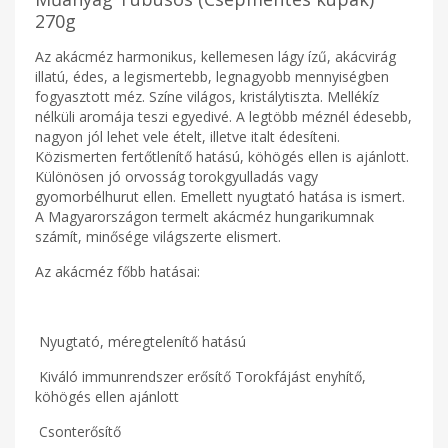
270g
Az akácméz harmonikus, kellemesen lágy ízű, akácvirág
illatú, édes, a legismertebb, legnagyobb mennyiségben
fogyasztott méz. Színe világos, kristálytiszta. Mellékíz
nélküli aromája teszi egyedivé. A legtöbb méznél édesebb,
nagyon jól lehet vele ételt, illetve italt édesíteni.
Közismerten fertőtlenítő hatású, köhögés ellen is ajánlott.
Különösen jó orvosság torokgyulladás vagy
gyomorbélhurut ellen. Emellett nyugtató hatása is ismert.
A Magyarországon termelt akácméz hungarikumnak
számít, minősége világszerte elismert.
Az akácméz főbb hatásai:
Nyugtató, méregtelenítő hatású
Kiváló immunrendszer erősítő Torokfájást enyhítő,
köhögés ellen ajánlott
Csonterősítő