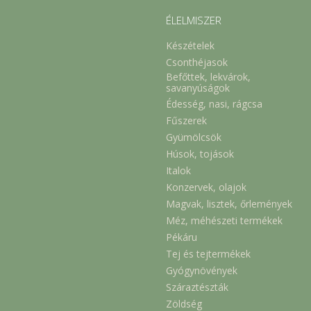
ÉLELMISZER
Készételek
Csonthéjasok
Befőttek, lekvárok,
savanyúságok
Édesség, nasi, rágcsa
Fűszerek
Gyümölcsök
Húsok, tojások
Italok
Konzervek, olajok
Magvak, lisztek, őrlemények
Méz, méhészeti termékek
Pékáru
Tej és tejtermékek
Gyógynövények
Száraztészták
Zöldség