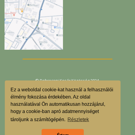
© Debreceni Kosár Közösség 2024.
Ez a weboldal cookie-kat használ a felhasználói
Egyesület
élmény fokozása érdekében. Az oldal
használatával Ön automatikusan hozzájárul,
ÁSZF
hogy a cookie-ban apró adatmennyiséget
GDPR
tároljunk a számítógépén.
Részletek
Árgarancia