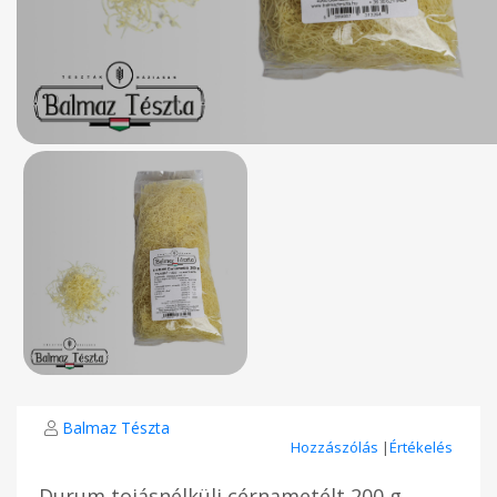
Balmaz Tészta
Hozzászólás
|
Értékelés
Durum tojásnélküli cérnametélt 200 g