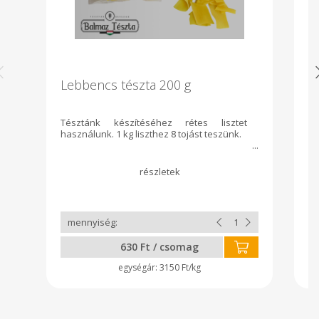
Lebbencs tészta 200 g
S
Tésztánk készítéséhez rétes lisztet
Té
használunk. 1 kg liszthez 8 tojást teszünk.
ha
630 Ft / csomag
3150 Ft/kg