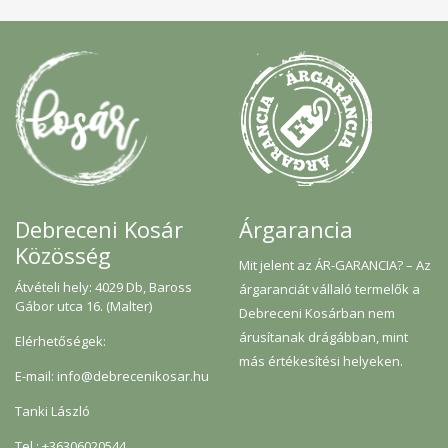
Árgarancia
Debreceni Kosár
Közösség
Mit jelent az ÁR-GARANCIA? – Az
Átvételi hely: 4029 Db, Baross
árgaranciát vállaló termelők a
Gábor utca 16. (Malter)
Debreceni Kosárban nem
árusítanak drágábban, mint
Elérhetőségek:
más értékesítési helyeken.
E-mail: info@debrecenikosar.hu
Tanki László
Tel.: +36306020544