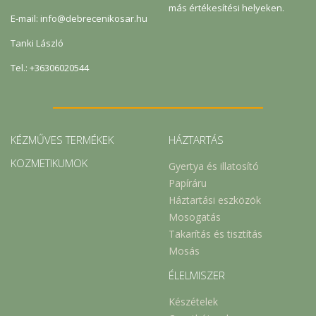
más értékesítési helyeken.
E-mail: info@debrecenikosar.hu
Tanki László
Tel.: +36306020544
KÉZMŰVES TERMÉKEK
HÁZTARTÁS
KOZMETIKUMOK
Gyertya és illatosító
Papíráru
Háztartási eszközök
Mosogatás
Takarítás és tisztítás
Mosás
ÉLELMISZER
Készételek