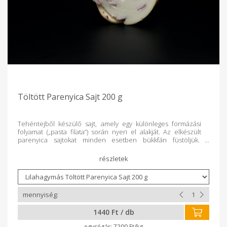
Töltött Parenyica Sajt 200 g
Tehéntejből készülő sajt, amely egy különleges formázási
folyamat („pasta filata”) során nyeri el alakját. Az elkészült
parenyica sajtokat minden esetben bükkfán füstöljük.
Ízesített, töltött változatai: lilahagymás csípős aszalt
paradicsomos-bazsalikomos kapros áfonyás
1440 Ft / db
7200 Ft/kg