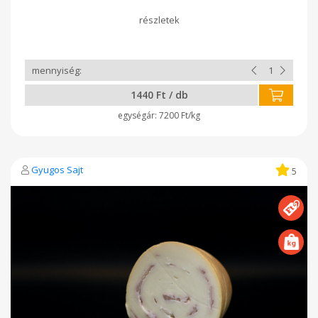
súlya 150-200 gramm között van.
1440 Ft / db
7200 Ft/kg
Gyugos Sajt
5