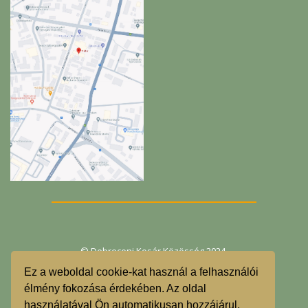
© Debreceni Kosár Közösség 2024.
Ez a weboldal cookie-kat használ a felhasználói
Egyesület
élmény fokozása érdekében. Az oldal
használatával Ön automatikusan hozzájárul,
ÁSZF