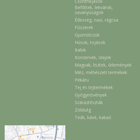
Csonthéjasok
Befőttek, lekvárok,
savanyúságok
Édesség, nasi, rágcsa
Fűszerek
Gyümölcsök
Húsok, tojások
Italok
Konzervek, olajok
Magvak, lisztek, őrlemények
Méz, méhészeti termékek
Pékáru
Tej és tejtermékek
Gyógynövények
Száraztészták
Zöldség
Teák, kávé, kakaó