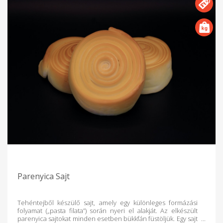
Parenyica Sajt
Tehéntejből készülő sajt, amely egy különleges formázási
folyamat („pasta filata”) során nyeri el alakját. Az elkészült
parenyica sajtokat minden esetben bükkfán füstöljük. Egy sajt