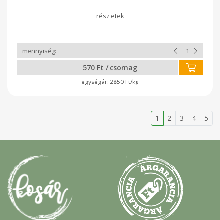
570 Ft / csomag
2850 Ft/kg
1
2
3
4
5