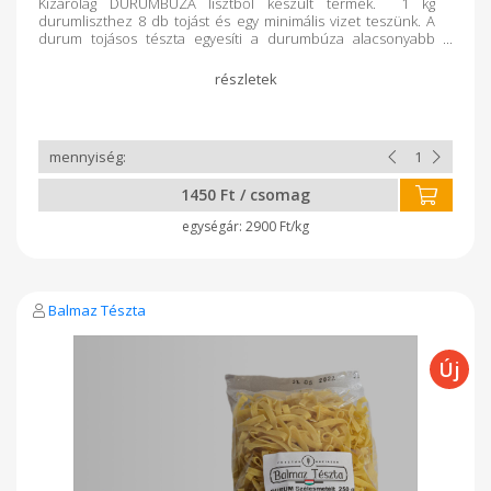
Kizárólag DURUMBÚZA lisztből készült termék. 1 kg
durumliszthez 8 db tojást és egy minimális vizet teszünk. A
durum tojásos tészta egyesíti a durumbúza alacsonyabb
glikémiás indexét és a tojás értékes tápanyagtartalmát, így
laktatóbb, gazdagabb fehérjében, és jobban megőrzi
formáját főzés közben, mint a hagyományos lisztből készült
tészták.
1450 Ft / csomag
2900 Ft/kg
Balmaz Tészta