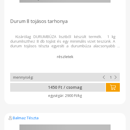
Durum 8 tojásos tarhonya
Kizárólag DURUMBÚZA lisztből készült termék. 1 kg
durumliszthez 8 db tojást és egy minimális vizet teszünk. A
durum tojásos tészta egyesíti a durumbúza alacsonyabb
glikémiás indexét és a tojás értékes tápanyagtartalmát, így
laktatóbb, gazdagabb fehérjében, és jobban megőrzi
formáját főzés közben, mint a hagyományos lisztből készült
tészták.
1450 Ft / csomag
2900 Ft/kg
Balmaz Tészta