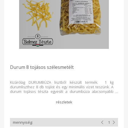
Durum 8 tojásos szélesmetélt
Kizárólag DURUMBÚZA lisztből készült termék. 1 kg
durumliszthez 8 db tojást és egy minimális vizet teszünk. A
durum tojásos tészta egyesíti a durumbúza alacsonyabb
glikémiás indexét és a tojás értékes tápanyagtartalmát, így
laktatóbb, gazdagabb fehérjében, és jobban megőrzi
formáját főzés közben, mint a hagyományos lisztből készült
tészták.