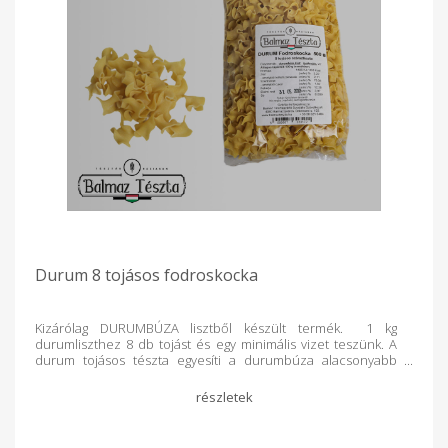
Durum 8 tojásos fodroskocka
Kizárólag DURUMBÚZA lisztből készült termék. 1 kg
durumliszthez 8 db tojást és egy minimális vizet teszünk. A
durum tojásos tészta egyesíti a durumbúza alacsonyabb
glikémiás indexét és a tojás értékes tápanyagtartalmát, így
laktatóbb, gazdagabb fehérjében, és jobban megőrzi
formáját főzés közben, mint a hagyományos lisztből készült
tészták.