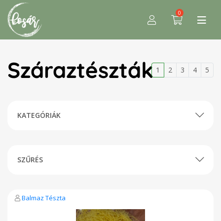
0
Száraztészták
1
2
3
4
5
KATEGÓRIÁK
SZŰRÉS
Balmaz Tészta