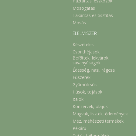
Háztartási eszközök
Mosogatás
Takarítás és tisztítás
Mosás
ÉLELMISZER
Készételek
Csonthéjasok
Befőttek, lekvárok,
savanyúságok
Édesség, nasi, rágcsa
Fűszerek
Gyümölcsök
Húsok, tojások
Italok
Konzervek, olajok
Magvak, lisztek, őrlemények
Méz, méhészeti termékek
Pékáru
Tej és tejtermékek