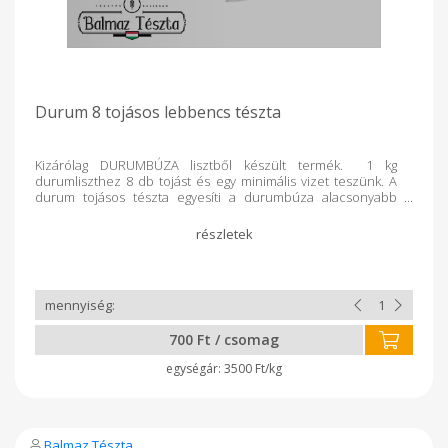
Durum 8 tojásos lebbencs tészta
Kizárólag DURUMBÚZA lisztből készült termék. 1 kg
durumliszthez 8 db tojást és egy minimális vizet teszünk. A
durum tojásos tészta egyesíti a durumbúza alacsonyabb
glikémiás indexét és a tojás értékes tápanyagtartalmát, így
laktatóbb, gazdagabb fehérjében, és jobban megőrzi
formáját főzés közben, mint a hagyományos lisztből készült
tészták.
700 Ft / csomag
3500 Ft/kg
Balmaz Tészta