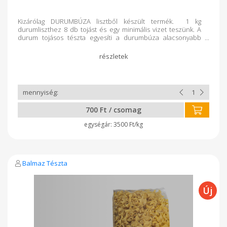
Kizárólag DURUMBÚZA lisztből készült termék. 1 kg
durumliszthez 8 db tojást és egy minimális vizet teszünk. A
durum tojásos tészta egyesíti a durumbúza alacsonyabb
glikémiás indexét és a tojás értékes tápanyagtartalmát, így
laktatóbb, gazdagabb fehérjében, és jobban megőrzi
formáját főzés közben, mint a hagyományos lisztből készült
tészták.
700 Ft / csomag
3500 Ft/kg
Balmaz Tészta