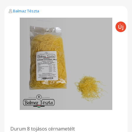
Balmaz Tészta
Durum 8 tojásos cérnametélt