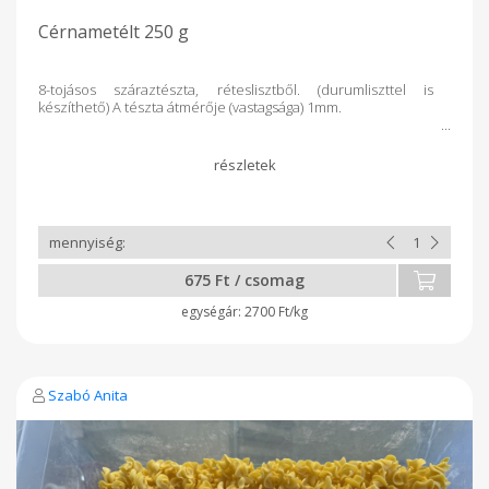
Cérnametélt 250 g
8-tojásos száraztészta, réteslisztből. (durumliszttel is
készíthető) A tészta átmérője (vastagsága) 1mm.
675 Ft / csomag
2700 Ft/kg
Szabó Anita