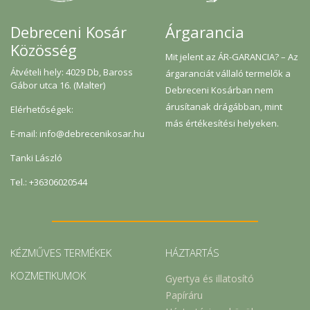
Árgarancia
Debreceni Kosár
Közösség
Mit jelent az ÁR-GARANCIA? – Az
Átvételi hely: 4029 Db, Baross
árgaranciát vállaló termelők a
Gábor utca 16. (Malter)
Debreceni Kosárban nem
árusítanak drágábban, mint
Elérhetőségek:
más értékesítési helyeken.
E-mail: info@debrecenikosar.hu
Tanki László
Tel.: +36306020544
KÉZMŰVES TERMÉKEK
HÁZTARTÁS
KOZMETIKUMOK
Gyertya és illatosító
Papíráru