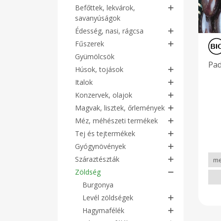
Befőttek, lekvárok,
savanyúságok
Édesség, nasi, rágcsa
Fűszerek
Gyümölcsök
Pad
Húsok, tojások
Italok
Konzervek, olajok
Magvak, lisztek, őrlemények
Méz, méhészeti termékek
Tej és tejtermékek
Gyógynövények
Száraztészták
Zöldség
Burgonya
Levél zöldségek
Hagymafélék