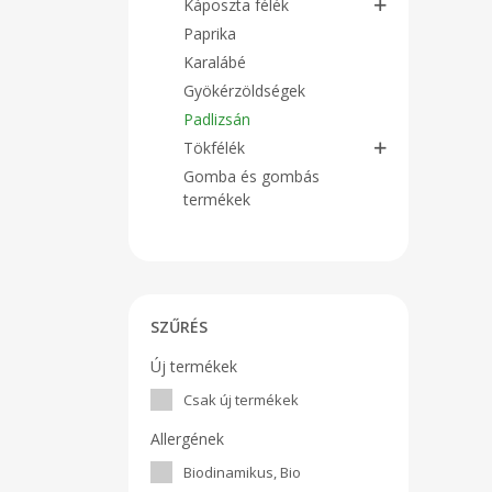
Káposzta félék
Paprika
Karalábé
Gyökérzöldségek
Padlizsán
Tökfélék
Gomba és gombás
termékek
SZŰRÉS
Új termékek
Csak új termékek
Allergének
Biodinamikus, Bio