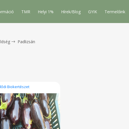
ormáció
TMR
Helyi 1%
Hírek/Blog
GYIK
Termelőink
ldség
Padlizsán
dődi Biokertészet