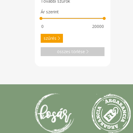
További szűrők
Ár szerint
szűrés
összes törlése