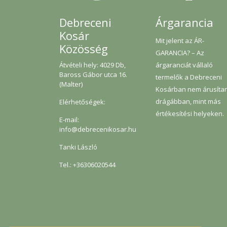
Árgarancia
Debreceni
Kosár
Mit jelent az ÁR-
Közösség
GARANCIA? – Az
árgaranciát vállaló
Átvételi hely: 4029 Db,
Baross Gábor utca 16.
termelők a Debreceni
(Malter)
Kosárban nem árusíta
drágábban, mint más
Elérhetőségek:
értékesítési helyeken.
E-mail:
info@debrecenikosar.hu
Tanki László
Tel.: +36306020544