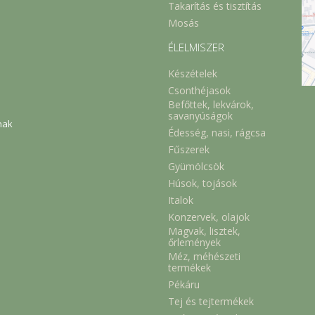
Takarítás és tisztítás
Mosás
ÉLELMISZER
Készételek
Csonthéjasok
Befőttek, lekvárok,
savanyúságok
nak
Édesség, nasi, rágcsa
Fűszerek
Gyümölcsök
Húsok, tojások
Italok
Konzervek, olajok
Magvak, lisztek,
őrlemények
Méz, méhészeti
termékek
Pékáru
Tej és tejtermékek