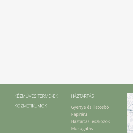
KÉZMŰVES TERMÉKEK
HÁZTARTÁS
KOZMETIKUMOK
Gyertya és illatosító
Papíráru
Háztartási eszközök
Mosogatás