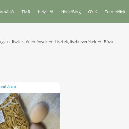
ormáció
TMR
Helyi 1%
Hírek/Blog
GYIK
Termelőink
gvak, lisztek, őrlemények
Lisztek, lisztkeverékek
Búza
abó Anita