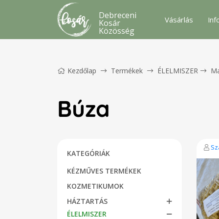
Debreceni
Vásárlás
Inf
Kosár
Közösség
Kezdőlap
Termékek
ÉLELMISZER
Ma
Búza
Sz
KATEGÓRIÁK
KÉZMŰVES TERMÉKEK
KOZMETIKUMOK
HÁZTARTÁS
ÉLELMISZER