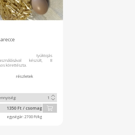
arecce
ázi tyúktojás
használásával készült, 8
sos körettészta.
1350 Ft / csomag
2700 Ft/kg