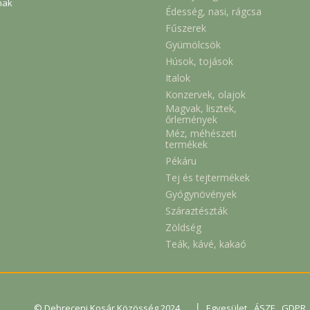
nak
Édesség, nasi, rágcsa
Fűszerek
Gyümölcsök
Húsok, tojások
Italok
Konzervek, olajok
Magvak, lisztek,
őrlemények
Méz, méhészeti
termékek
Pékáru
Tej és tejtermékek
Gyógynövények
Száraztészták
Zöldség
Teák, kávé, kakaó
|
© Debreceni Kosár Közösség 2024.
Egyesület
ÁSZF
GDPR