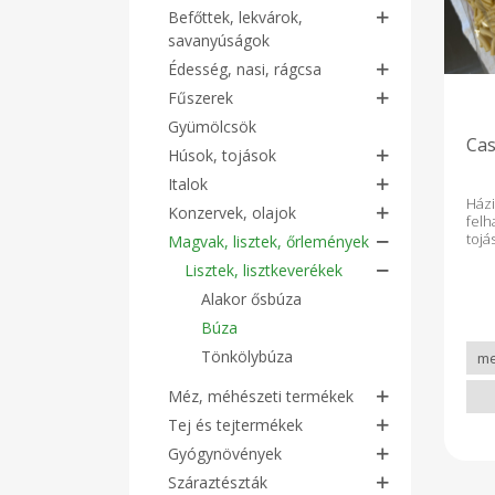
Befőttek, lekvárok,
savanyúságok
Édesség, nasi, rágcsa
Fűszerek
Gyümölcsök
Cas
Húsok, tojások
Italok
H
Konzervek, olajok
fel
tojá
Magvak, lisztek, őrlemények
Lisztek, lisztkeverékek
Alakor ősbúza
Búza
Tönkölybúza
Méz, méhészeti termékek
Tej és tejtermékek
Gyógynövények
Száraztészták