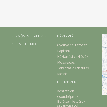
KÉZMŰVES TERMÉKEK
HÁZTARTÁS
KOZMETIKUMOK
Gyertya és illatosító
Papíráru
Háztartási eszközök
Mosogatás
Takarítás és tisztítás
Mosás
ÉLELMISZER
Készételek
Csonthéjasok
Befőttek, lekvárok,
savanyúságok