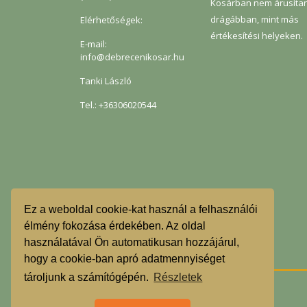
Kosárban nem árusíta
drágábban, mint más
Elérhetőségek:
értékesítési helyeken.
E-mail:
info@debrecenikosar.hu
Tanki László
Tel.: +36306020544
Ez a weboldal cookie-kat használ a felhasználói
élmény fokozása érdekében. Az oldal
használatával Ön automatikusan hozzájárul,
hogy a cookie-ban apró adatmennyiséget
tároljunk a számítógépén.
Részletek