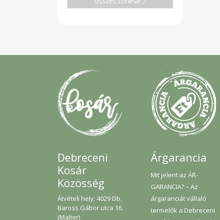
összes törlése
Árgarancia
Debreceni
Kosár
Mit jelent az ÁR-
Közösség
GARANCIA? – Az
árgaranciát vállaló
Átvételi hely: 4029 Db,
Baross Gábor utca 16.
termelők a Debreceni
(Malter)