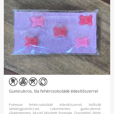
Gumicukros, lila fehércsokoládé édesítőszerrel
Prémium fehércsokoládé édesítőszerrel, liofilizált
sárkánygyümölccsel, cukormentes gumicukorral.
Gluténmentes, kézzel készített finomság. Összetétel: fehér