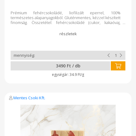
Prémium fehércsokoládé, liofilizált eperrel, 100%
természetes alapanyagokból. Gluténmentes, kézzel készített
finomság. Összetétel: fehércsokoládé (cukor, kakaóvaj,
tejpor, emulgeálószer: szójalecitin, természetes vanília),
liofilizált eper
3490 Ft / db
34.9 Ft/g
Mentes Csoki Kft.