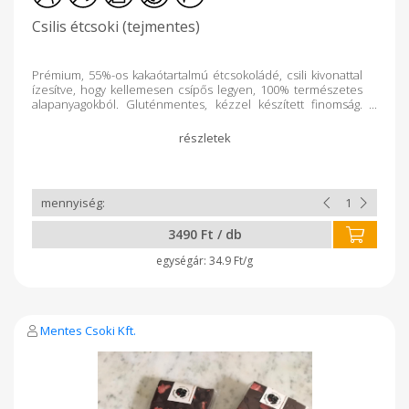
Csilis étcsoki (tejmentes)
Prémium, 55%-os kakaótartalmú étcsokoládé, csili kivonattal
ízesítve, hogy kellemesen csípős legyen, 100% természetes
alapanyagokból. Gluténmentes, kézzel készített finomság.
Összetétel: étcsokoládé (kakaómassza, cukor, kakaóvaj,
emulgeálószer: szójalecitin, természetes vanília), csili kivonat
3490 Ft / db
34.9 Ft/g
Mentes Csoki Kft.