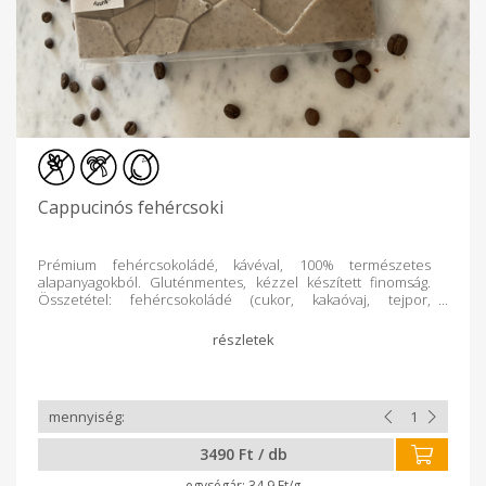
Cappucinós fehércsoki
Prémium fehércsokoládé, kávéval, 100% természetes
alapanyagokból. Gluténmentes, kézzel készített finomság.
Összetétel: fehércsokoládé (cukor, kakaóvaj, tejpor,
emulgeálószer: szójalecitin, természetes vanília), instant kávé
3490 Ft / db
34.9 Ft/g