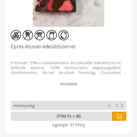
...
Epres étcsoki édesítőszerrel
Prémium, 55%-os kakaótartalmú étcsokoládé édesítőszerrel,
liofilizált eperrel, 100% természetes alapanyagokból.
Gluténmentes, kézzel készített finomság. Összetétel:
étcsokoládé (kakaómassza, maltit, kakaóvaj, emulgeálószer:
szójalecitin, természetes vanília), liofilizált eper
3790 Ft / db
37.9 Ft/g