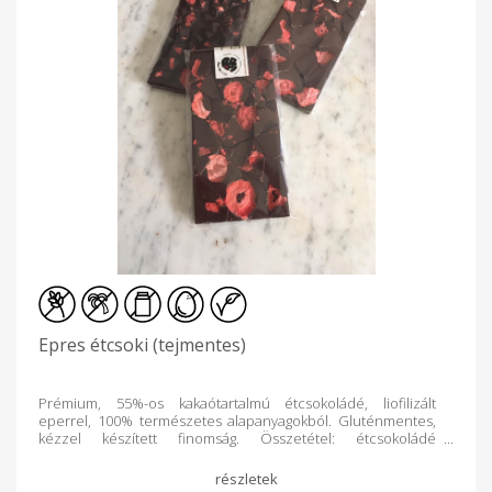
Epres étcsoki (tejmentes)
Prémium, 55%-os kakaótartalmú étcsokoládé, liofilizált
eperrel, 100% természetes alapanyagokból. Gluténmentes,
kézzel készített finomság. Összetétel: étcsokoládé
(kakaómassza, cukor, kakaóvaj, emulgeálószer: szójalecitin,
természetes vanília), liofilizált eper