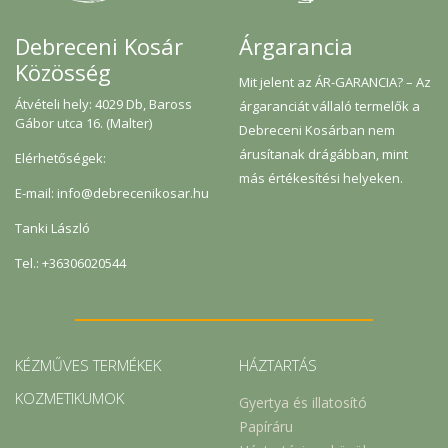
Árgarancia
Debreceni Kosár
Közösség
Mit jelent az ÁR-GARANCIA? – Az
Átvételi hely: 4029 Db, Baross
árgaranciát vállaló termelők a
Gábor utca 16. (Malter)
Debreceni Kosárban nem
árusítanak drágábban, mint
Elérhetőségek:
más értékesítési helyeken.
E-mail: info@debrecenikosar.hu
Tanki László
Tel.: +36306020544
KÉZMŰVES TERMÉKEK
HÁZTARTÁS
KOZMETIKUMOK
Gyertya és illatosító
Papíráru