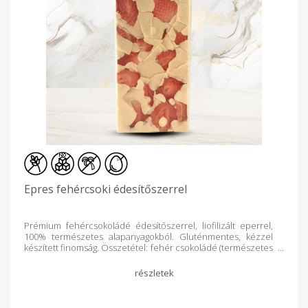
Epres fehércsoki édesítőszerrel
Prémium fehércsokoládé édesítőszerrel, liofilizált eperrel,
100% természetes alapanyagokból. Gluténmentes, kézzel
készített finomság. Összetétel: fehér csokoládé (természetes
édesítő: maltit, kakaóvaj, tejpor, emulgeálószer: szójalecitin,
természetes vanília), liofilizált eper Hozzáadott cukormentes,
tejcukrot tartalmaz: 9,9g/100g