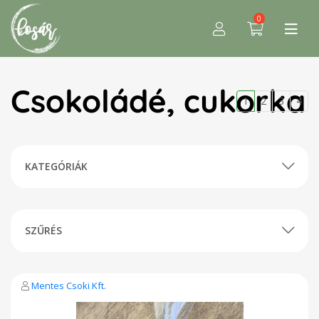
0
Csokoládé, cukorka
1
2
3
4
KATEGÓRIÁK
SZŰRÉS
Mentes Csoki Kft.