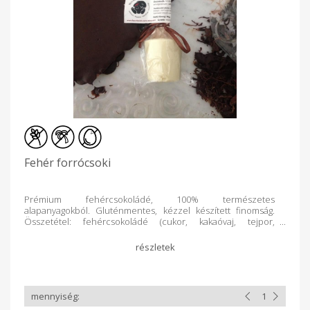
Fehér forrócsoki
Prémium fehércsokoládé, 100% természetes
alapanyagokból. Gluténmentes, kézzel készített finomság.
Összetétel: fehércsokoládé (cukor, kakaóvaj, tejpor,
emulgeálószer: szójalecitin, természetes vanília)
Felhasználás: 2dl forró tejben elkeverni