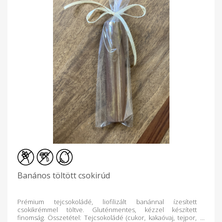
Banános töltött csokirúd
Prémium tejcsokoládé, liofilizált banánnal ízesített
csokikrémmel töltve. Gluténmentes, kézzel készített
finomság. Összetétel: Tejcsokoládé (cukor, kakaóvaj, tejpor,