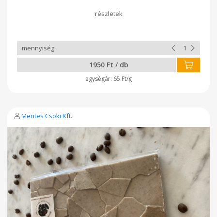
kakaómassza, emulgeálószer: szójalecitin, természetes
vanília), csokoládés töltelék krém (40%) (cukor, növényi zsír
(napraforgó, olíva), fehér csokoládé 18,5% (cukor, kakaóvaj,
tejpor), tejpor, emulgeálószer: napraforgó lecitin,
természetes vanília), liofilizált banán, lüszter por (E172)
1950 Ft / db
65 Ft/g
Mentes Csoki Kft.