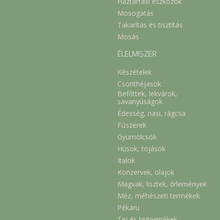
Háztartási eszközök
Mosogatás
Takarítás és tisztítás
Mosás
ÉLELMISZER
Készételek
Csonthéjasok
Befőttek, lekvárok,
savanyúságok
Édesség, nasi, rágcsa
Fűszerek
Gyümölcsök
Húsok, tojások
Italok
Konzervek, olajok
Magvak, lisztek, őrlemények
Méz, méhészeti termékek
Pékáru
Tej és tejtermékek