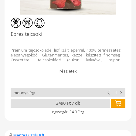
Epres tejcsoki
Prémium tejcsokoládé, liofilizált eperrel, 100% természetes
alapanyagokból. Gluténmentes, kézzel készített finomság.
Összetétel: tejcsokoládé (cukor, kakaóvaj, tejpor,
kakaómassza, emulgeálószer: szójalecitin, természetes
vanília), liofilizált eper
3490 Ft / db
34.9 Ft/g
Mentes Csoki Kft.