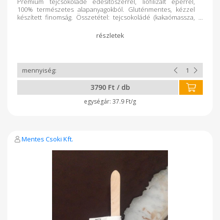
Prémium tejcsokoládé édesítőszerrel, liofilizált eperrel,
100% természetes alapanyagokból. Gluténmentes, kézzel
készített finomság. Összetétel: tejcsokoládé (kakaómassza,
maltit, tejpor, kakaóvaj, emulgeálószer: szójalecitin,
természetes vanília), liofilizált eper Hozzáadott cukormentes,
tejcukrot tartalmaz: 9,3g/100g
3790 Ft / db
37.9 Ft/g
Mentes Csoki Kft.