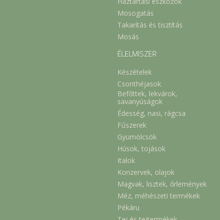
Háztartási eszközök
Mosogatás
Takarítás és tisztítás
Mosás
ÉLELMISZER
Készételek
Csonthéjasok
Befőttek, lekvárok,
savanyúságok
Édesség, nasi, rágcsa
Fűszerek
Gyümölcsök
Húsok, tojások
Italok
Konzervek, olajok
Magvak, lisztek, őrlemények
Méz, méhészeti termékek
Pékáru
Tej és tejtermékek