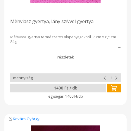
Mèhviasz gyertya, lány szívvel gyertya
Mèhviasz gyertya természetes alapanyagokból. 7 cm x 6,5 cm
84 g
1400 Ft / db
1400 Ft/db
Kovács György