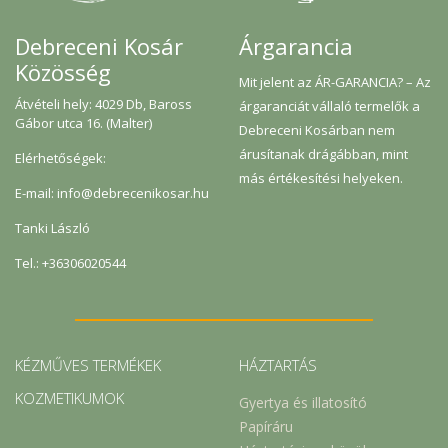
Árgarancia
Debreceni Kosár
Közösség
Mit jelent az ÁR-GARANCIA? – Az
Átvételi hely: 4029 Db, Baross
árgaranciát vállaló termelők a
Gábor utca 16. (Malter)
Debreceni Kosárban nem
árusítanak drágábban, mint
Elérhetőségek:
más értékesítési helyeken.
E-mail: info@debrecenikosar.hu
Tanki László
Tel.: +36306020544
KÉZMŰVES TERMÉKEK
HÁZTARTÁS
KOZMETIKUMOK
Gyertya és illatosító
Papíráru