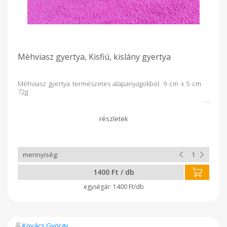
Mèhviasz gyertya, Kisfiú, kislány gyertya
Mèhviasz gyertya természetes alapanyagokból. 9 cm x 5 cm
72g
1400 Ft / db
1400 Ft/db
Kovács György