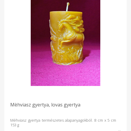
Mèhviasz gyertya, lovas gyertya
Mèhviasz gyertya természetes alapanyagokból. 8 cm x 5 cm
153 g