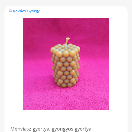
Kovács György
Mèhviasz gyertya, gyöngyös gyertya