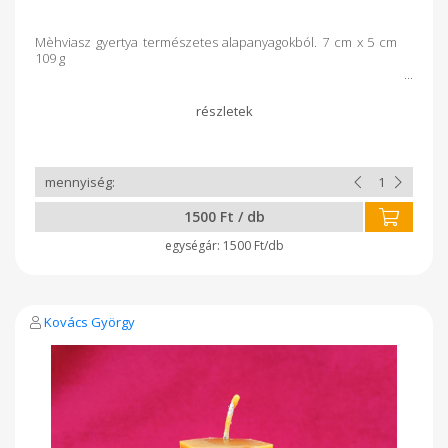
Mèhviasz gyertya természetes alapanyagokból. 7 cm x 5 cm
109 g
1500 Ft / db
1500 Ft/db
Kovács György