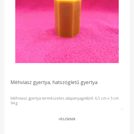
Mèhviasz gyertya, hatszögletű gyertya
Mèhviasz gyertya természetes alapanyagokból. 6,5 cm x 5 cm
94 g