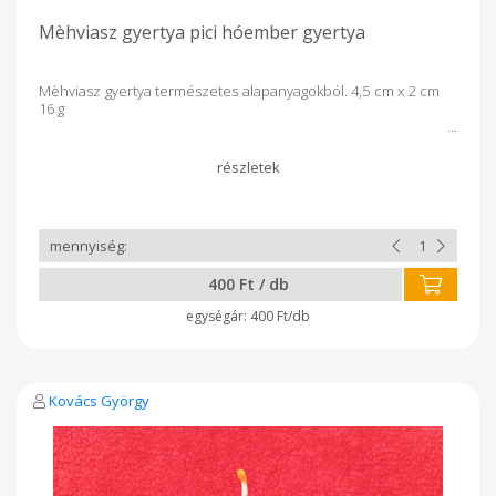
Mèhviasz gyertya pici hóember gyertya
Mèhviasz gyertya természetes alapanyagokból. 4,5 cm x 2 cm
16 g
400 Ft / db
400 Ft/db
Kovács György