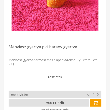
Mèhviasz gyertya pici bárány gyertya
Mèhviasz gyertya természetes alapanyagokból. 5,5 cm x 3 cm
27 g
500 Ft / db
500 Ft/db