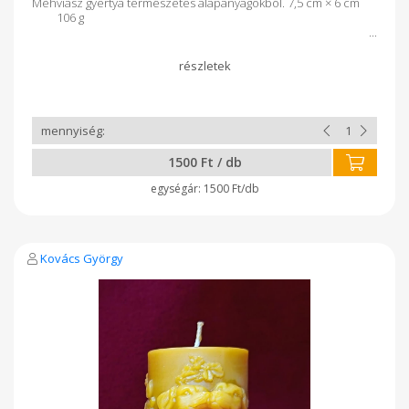
Mèhviasz gyertya természetes alapanyagokból. 7,5 cm × 6 cm
106 g
1500 Ft / db
1500 Ft/db
Kovács György